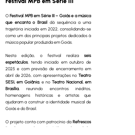
Festival MPB em Série III
O 
Festival MPB em Série III – Goiás e a música 
que encanta o Brasil
 dá sequência a uma 
trajetória iniciada em 2022, consolidando-se 
como um dos principais projetos dedicados à 
música popular produzida em Goiás.
Nesta edição, o festival realiza 
seis 
espetáculos
, tendo iniciado em outubro de 
2025 e com previsão de encerramento em 
abril de 2026, com apresentações no 
Teatro 
SESI, em Goiânia
, e no 
Teatro Nacional, em 
Brasília
, reunindo encontros inéditos, 
homenagens históricas e artistas que 
ajudaram a construir a identidade musical de 
Goiás e do Brasil.
O projeto conta com patrocínio da 
Refrescos 
Bandeirantes, Grupo José Alves e Coca-Cola
, 