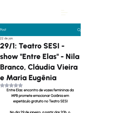
Post
22 de jan.
29/1: Teatro SESI -
show "Entre Elas" - Nila
Branco, Cláudia Vieira
e Maria Eugênia
Avaliado com NaN de 5 estrelas.
Entre Elas: encontro de vozes femininas da 
MPB promete emocionar Goiânia em 
espetáculo gratuito no Teatro SESI
No dia 29 de janeiro, a partir das 20h, o 