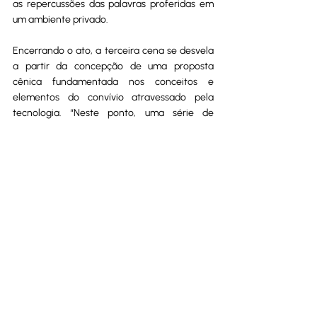
as repercussões das palavras proferidas em 
um ambiente privado. 
Encerrando o ato, a terceira cena se desvela 
a partir da concepção de uma proposta 
cênica fundamentada nos conceitos e 
elementos do convívio atravessado pela 
tecnologia. “Neste ponto, uma série de 
performances online, transmitidas ao vivo, 
mergulham nas vidas, desafios e perspectivas 
dos artistas/performers, proporcionando uma 
visão íntima do cotidiano goiano”, 
compartilha o diretor.
Serviço: 
Cia Sala3 estreia 
“Agrocity, Agroreich, 
Agropop ou Terror e 
Miséria desde os Tempos 
do Anhanguera” - 