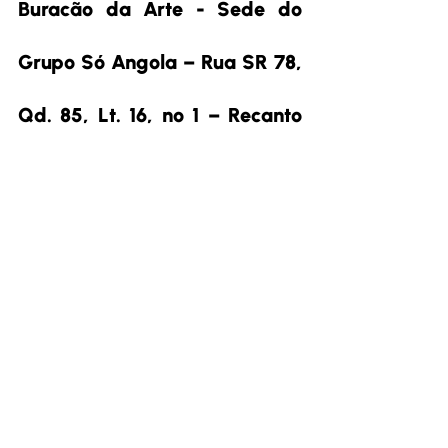
Buracão da Arte - Sede do 
Grupo Só Angola – Rua SR 78, 
Qd. 85, Lt. 16, nº 1 – Recanto 
das Minas Gerais, Goiânia – 
GO
Atividades abertas a 
capoeiristas e público em 
geral.
Mais 