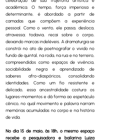
celebração de sua trajetória artística e 
acadêmica. O tempo, força imperiosa e 
determinante, é abordado a partir de 
camadas que compõem a experiência 
pessoal. Como o vento, ele passa, desloca, 
atravessa; todavia, recai sobre o corpo, 
deixando marcas indeléveis. A dramaturgia se 
constrói no ato de poetnografar o vivido no 
fundo de quintal, na roda, na rua e no terreiro, 
compreendidos como espaços de vivência, 
sociabilidade negra e aprendizado de 
saberes afro-diaspóricos, consolidando 
identidades. Como um fio resistente e 
delicado, essa ancestralidade costura os 
lugares-momentos e dá forma ao espetáculo 
cênico, no qual movimento e palavra narram 
memórias acumuladas no corpo e na história 
de vida. 
No dia 15 de maio, às 18h, o mesmo espaço 
recebe a pesquisadora e bailarina Luiza 