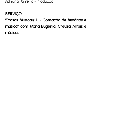
Adriana Parreira - Produção
SERVIÇO:
“Prosas Musicais III - Contação de histórias e 
música” com Maria Eugênia, Creuza Arrais e 
músicos
03 e 04/4 - 5ª e 6ª feira - Goiânia - Teatro 
Sesc Centro - 20h - INGRESSOS: Pelo 
www.sympla.com.br
Próximas apresentações:
11/4 - 6ª feira - Itaberaí - CEPMG Benedito 
Pinheiro de Abreu - 20h
20/4 - domingo - Goiânia - Teatro da FETEG 
- 18h
23/4 - 4ª feira - Goiânia - Teatro do Colégio 
Marista - 18h30
09/5 - 6ª feira - Goiânia - Teatro do CCUFG - 
20h