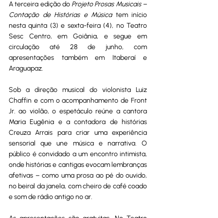
A terceira edição do 
Projeto Prosas Musicais – 
Contação de Histórias e Música
 tem início 
nesta quinta (3) e sexta-feira (4), no Teatro 
Sesc Centro, em Goiânia, e segue em 
circulação até 28 de junho, com 
apresentações também em Itaberaí e 
Araguapaz.
Sob a direção musical do violonista Luiz 
Chaffin e com o acompanhamento de Front 
Jr. ao violão, o espetáculo reúne a cantora 
Maria Eugênia e a contadora de histórias 
Creuza Arrais para criar uma experiência 
sensorial que une música e narrativa. O 
público é convidado a um encontro intimista, 
onde histórias e cantigas evocam lembranças 
afetivas – como uma prosa ao pé do ouvido, 
no beiral da janela, com cheiro de café coado 
e som de rádio antigo no ar.