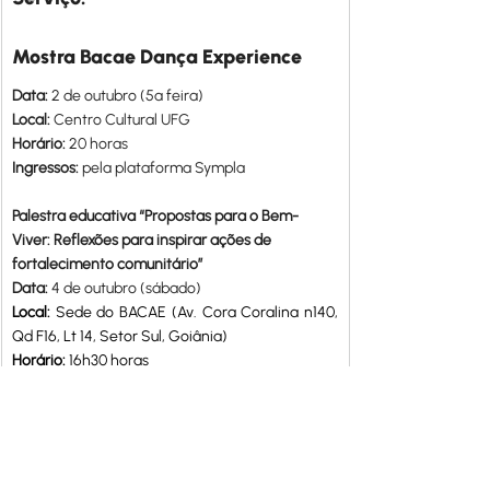
Mostra Bacae Dança Experience
Data: 
2 de outubro (5ª feira)
Local: 
Centro Cultural UFG
Horário: 
20 horas
Ingressos: 
pela plataforma Sympla
Palestra educativa “Propostas para o Bem-
Viver: Reflexões para inspirar ações de 
fortalecimento comunitário”
Data: 
4 de outubro (sábado)
Local: 
Sede do BACAE (Av. Cora Coralina n140, 
Qd F16, Lt 14, Setor Sul, Goiânia)
Horário: 
16h30 horas
Não é necessária a inscrição
Teaser e fotos em alta 
neste link.